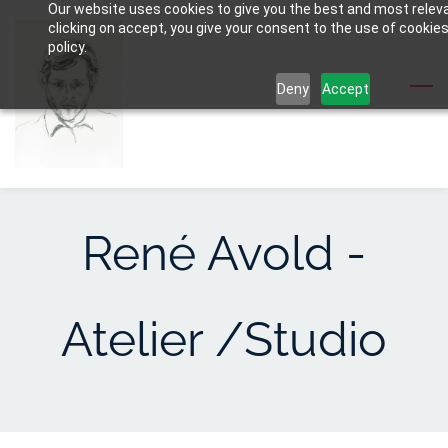
Our website uses cookies to give you the best and most relev
Skip
clicking on accept, you give your consent to the use of cookies
to
policy.
main
Deny
Accept
content
René Avold -
Atelier /Studio